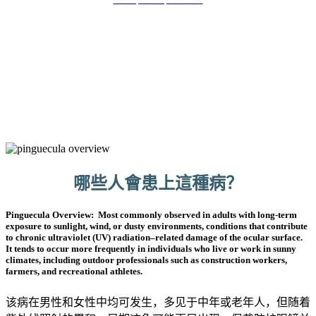
什么是睑裂斑？
睑裂斑
的特征是
圆形黄色隆起物
，通常生长在结
2
膜上且靠近角膜，
且容易发生炎症和血管化。
.
2. Baana, M Journal of the Foundation of Ophthalmology 2025
哪些人會患上這種病？
Pinguecula Overview: Most commonly observed in adults with long-term
exposure to sunlight, wind, or dusty environments, conditions that contribute
to chronic ultraviolet (UV) radiation–related damage of the ocular surface.
It tends to occur more frequently in individuals who live or work in sunny
climates, including outdoor professionals such as construction workers,
farmers, and recreational athletes.
该病在男性和女性中均可发生，多见于中年或老年人，但随着