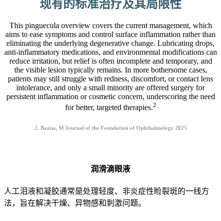
现有的标准治疗及其局限性
This pinguecula overview covers the current management, which
aims to ease symptoms and control surface inflammation rather than
eliminating the underlying degenerative change. Lubricating drops,
anti-inflammatory medications, and environmental modifications can
reduce irritation, but relief is often incomplete and temporary, and
the visible lesion typically remains. In more bothersome cases,
patients may still struggle with redness, discomfort, or contact lens
intolerance, and only a small minority are offered surgery for
persistent inflammation or cosmetic concern, underscoring the need
2
for better, targeted therapies.
2. Baana, M Journal of the Foundation of Ophthalmology 2025
润滑滴眼液
人工泪液和凝胶通常是处理轻度、非炎症性睑裂斑的一线方
法，旨在解决干燥、异物感和刺激问题。