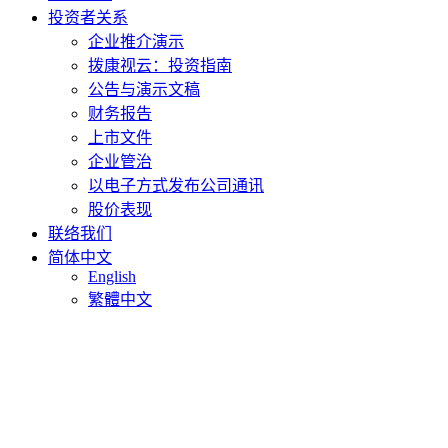
投资者关系
企业推介演示
拨康视云：投资指南
公告与演示文稿
财务报告
上市文件
企业管治
以电子方式发布公司通讯
股价表现
联络我们
简体中文
English
繁體中文
Pinguecula Overview: A disease
impacting almost half of all older adults,
1
with no FDA-approved drug therapy
1. Viso, E. et al, EYE 2011