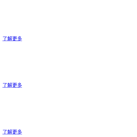
睑裂斑患者
了解更多关于睑裂斑的成因及目前的治疗选择
了解更多
专家团队
了解多激酶抑制剂如何代表治疗睑裂斑的首个改变疾病进程的
方法
了解更多
投资者
了解更多关于拨康视云制药作为香港交易所（2592.HK）潜在
投资机会的信息
了解更多