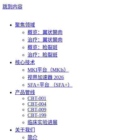
跳到内容
聚焦领域
概览：翼状胬肉
治疗：翼状胬肉
概览：睑裂斑
治疗：睑裂斑
核心技术
MKI平台（MKIs）
视界加速器 2026
SFA+平台 （SFA+）
产品管线
CBT-001
CBT-004
CBT-009
CBT-199
临床实验进展
关于我们
简介