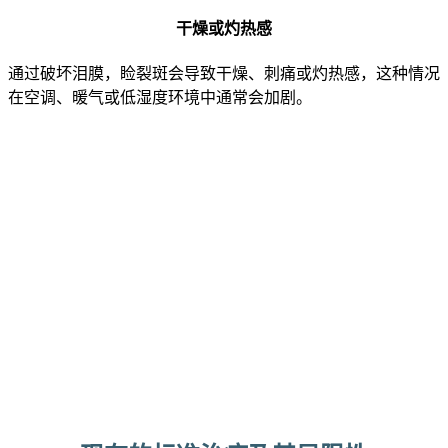
干燥或灼热感
通过破坏泪膜，睑裂斑会导致干燥、刺痛或灼热感，这种情况
在空调、暖气或低湿度环境中通常会加剧。
PINGUECULA OVERVIEW DIAGNOSIS:
睑裂斑通常表现为眼白上靠近角膜的小型黄色隆
起。
诊断睑裂斑需要由专业眼科医生进行检查。
眼科医生随后会使用裂隙灯检查来确认诊断，并排
除其他眼表病变。
6. Beheshtnejad et al, J Ophthalmic Vis Res. 2023Pi