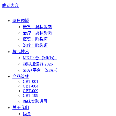
跳到内容
聚焦领域
概览：翼状胬肉
治疗：翼状胬肉
概览：睑裂斑
治疗：睑裂斑
核心技术
MKI平台（MKIs）
视界加速器 2026
SFA+平台 （SFA+）
产品管线
CBT-001
CBT-004
CBT-009
CBT-199
临床实验进展
关于我们
简介