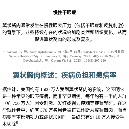
慢性干眼症
翼状胬肉通常发生在慢性眼表压力（包括干眼症和反复刺激）
的背景下。这些持续存在的状况会加剧炎症和组织变化，从而
促进翼状胬肉的形成及复发。
5.
Farhad, R，等。Surv Ophthalmol。2018年9月-10月；63(5):719-735。 6. 内部数据 –
Syneos Health 2024。 7. Linaburg T，等。Cornea。2021；40(2):258-267。 8.
Devebacak A，等。Optom Vis Sci。2023；100(3):207-210
翼状胬肉概述：疾病负担和患病率
据估计，美国约有 1500 万人受到翼状胬肉的影响，这表明它
是一种常见的眼表疾病，而非罕见病例。每年约有一半的人群
（约 750 万人）因受刺激、发红或视力模糊等症状就医。在这
些就诊者中，约有 370 万名患者被正式诊断为翼状胬肉，而当
病变严重影响视力或症状加剧时，最终只有近 10 万人接受手
9
术切除