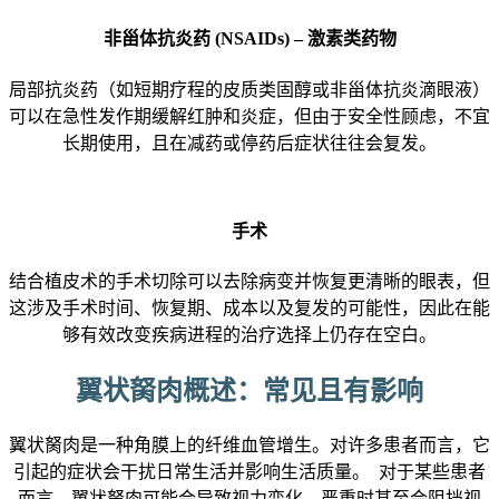
非甾体抗炎药 (NSAIDs) – 激素类药物
局部抗炎药（如短期疗程的皮质类固醇或非甾体抗炎滴眼液）
可以在急性发作期缓解红肿和炎症，但由于安全性顾虑，不宜
长期使用，且在减药或停药后症状往往会复发。
手术
结合植皮术的手术切除可以去除病变并恢复更清晰的眼表，但
这涉及手术时间、恢复期、成本以及复发的可能性，因此在能
够有效改变疾病进程的治疗选择上仍存在空白。
翼状胬肉概述：常见且有影响
翼状胬肉是一种角膜上的纤维血管增生。对许多患者而言，它
引起的症状会干扰日常生活并影响生活质量。
对于某些患者
而言，翼状胬肉可能会导致视力变化，严重时甚至会阻挡视