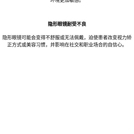
环境更加敏感。
隐形眼镜耐受不良
隐形眼镜可能会变得不舒服或无法佩戴，迫使患者改变视力矫
正方式或美容习惯，并影响在社交和职业场合的自信心。
翼状胬肉 诊断：
需要由眼科保健专业人员进行检查以诊断翼状胬
肉。他们会使用裂隙灯仔细检查眼白上的翅状生长
物及其延伸到角膜的部分，翼状胬肉由此得以确诊
和记录。.
11. Beheshtnejad 等人，J Ophthalmic Vis Res。2023