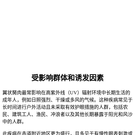
纤维血管组织取代透明角膜
产生视觉失真和眩光
永久损害角膜透明度
手术后复发率极高
• 历史复发率：30-80%（单纯巩膜暴露切除术）
现代技术（结膜自体移植）：复发率仍约为10%
每次复发都会增加手术的复杂性和风险
受影响群体和诱发因素
翼状胬肉最常影响在高紫外线（UV）辐射环境中长期生活的
成年人，例如日照强烈、干燥或多风的气候。这种疾病常见于
长时间进行户外活动且未采取有效护眼措施的人群，包括农
民、建筑工人、渔民、冲浪者以及其他长期暴露于阳光和风沙
中的人群。
此疾病在赤道附近地区更为盛行，且多见于有慢性眼表刺激或