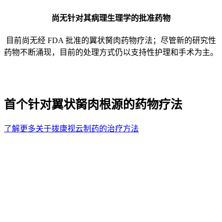
尚无针对其病理生理学的批准药物
目前尚无经 FDA 批准的翼状胬肉药物疗法；尽管新的研究性
药物不断涌现，目前的处理方式仍以支持性护理和手术为主。
拨康视云制药：
首个针对翼状胬肉根源的药物疗法
了解更多关于拨康视云制药的治疗方法
为何这对于翼状胬肉患者、专业人士
及投资者至关重要
翼状胬肉概述：翼状胬肉是一种慢性的、有症状的眼部疾病，
它影响生活质量、临床实践和医疗经济。它不仅仅是外观问