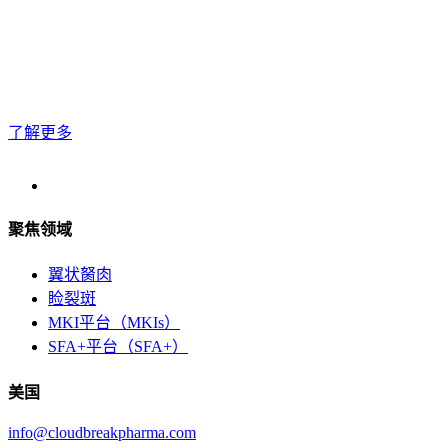
投资者
了解更多关于拨康视云制药作为香港交易所（2592.HK）潜在
投资机会的信息
了解更多
聚焦领域
翼状胬肉
睑裂斑
MKI平台（MKIs）
SFA+平台（SFA+）
美国
info@cloudbreakpharma.com