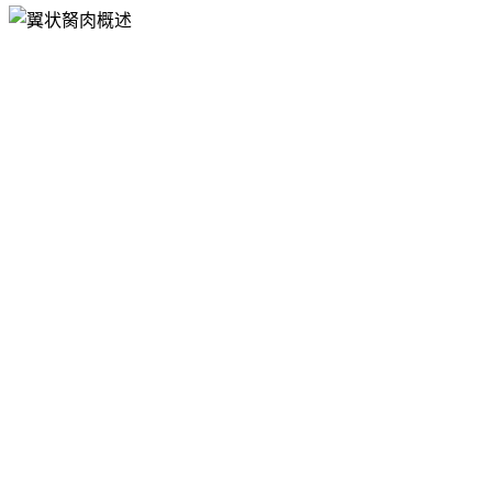
与翼状胬肉不同，翼状胬肉的生长范围局限于结
膜，且永不侵犯角膜，,
翼状胬肉
是一种侵袭性纤
维血管增生
侵犯角膜缘，导致：
视轴直接受阻
胬肉头部侵入角膜
若不及时治疗，可能发展到遮挡中央视力
需要手术切除
通常需要进行手术切除
散光持续恶化
胬肉导致角膜形态改变
>1.0屈光度散光，16%（延伸≤1毫米）
当伸长量为1.1-3.0毫米时，呈45.5%散光
100%：当延伸量超过5毫米时出现散光
角膜失去透明度