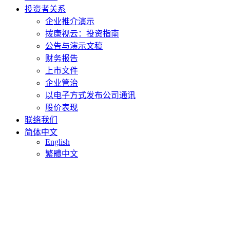
投资者关系
企业推介演示
拨康视云：投资指南
公告与演示文稿
财务报告
上市文件
企业管治
以电子方式发布公司通讯
股价表现
联络我们
简体中文
English
繁體中文
不容忽视的视力威胁
翼状胬肉
翼状胬肉是一种常见的眼部疾病，影响美