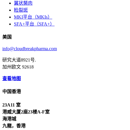
翼状胬肉
睑裂斑
MKI平台（MKIs）
SFA+平台（SFA+）
美国
info@cloudbreakpharma.com
研究大道8921号.
加州欧文 92618
查看地图
中国香港
23A11 室
港威大厦2座23楼A-F室
海港城
九龍，香港