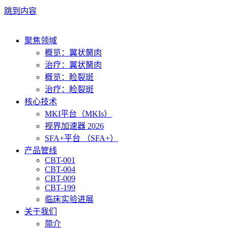
跳到内容
聚焦领域
概览：翼状胬肉
治疗：翼状胬肉
概览：睑裂斑
治疗：睑裂斑
核心技术
MKI平台（MKIs）
视界加速器 2026
SFA+平台 （SFA+）
产品管线
CBT-001
CBT-004
CBT-009
CBT-199
临床实验进展
关于我们
简介