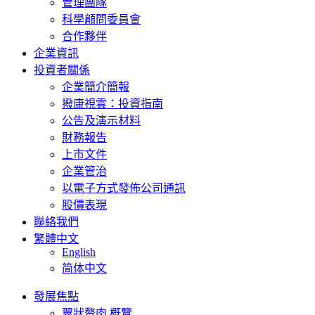
管理團隊
科學顅問委員會
合作夥伴
企業資訊
投資者關係
企業簡介簡報
撥康視雲：投資指南
公告及演示材料
財務報告
上市文件
企業管治
以電子方式發佈公司通訊
股價表現
聯絡我們
繁體中文
English
简体中文
發展焦點
翼狀贅肉 概覽