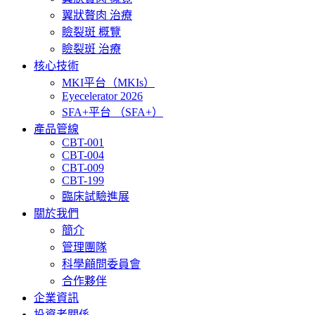
翼狀贅肉 治療
瞼裂斑 概覽
瞼裂斑 治療
核心技術
MKI平台（MKIs）
Eyecelerator 2026
SFA+平台 （SFA+）
產品管線
CBT-001
CBT-004
CBT-009
CBT-199
臨床試驗進展
關於我們
簡介
管理團隊
科學顅問委員會
合作夥伴
企業資訊
投資者關係