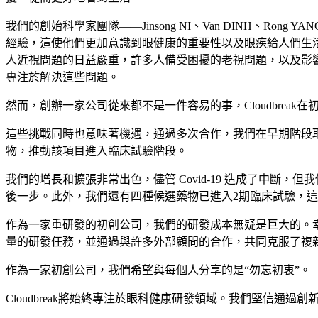
我們的創始科學家團隊——Jinsong NI、Van DINH、R
經驗，這使他們更加意識到眼健康的重要性以及眼疾給人們生
人近視問題的日益嚴重，許多人備受困擾的老視問題，以及影
專注於解決這些問題。
然而，創辦一家公司從來都不是一件容易的事，Cloudbre
這些挑戰同時也意味著機遇，通過多次合作，我們在早期階段
物，推動該項目進入臨床試驗階段。
我們的增長和擴張非常出色，儘管 Covid-19 造成了中
後一步。此外，我們還有四種候選藥物已進入2期臨床試驗，
作為一家重研發的初創公司，我們的研發成本無疑是巨大的。
量的研發任務，並通過與許多外部顧問的合作，共同克服了複
作為一家初創公司，我們希望與每個人分享的是“勿忘初衷”。
Cloudbreak將始終專注於眼科健康研發領域。我們堅信通