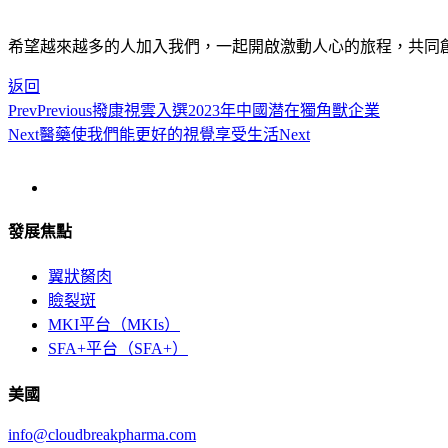
希望越來越多的人加入我們，一起開啟激動人心的旅程，共同
返回
Prev
Previous
撥康視雲入選2023年中國潜在獨角獸企業
Next
醫藥使我們能更好的視覺享受生活
Next
發展焦點
翼狀胬肉
瞼裂斑
MKI平台（MKIs）
SFA+平台（SFA+）
美國
info@cloudbreakpharma.com