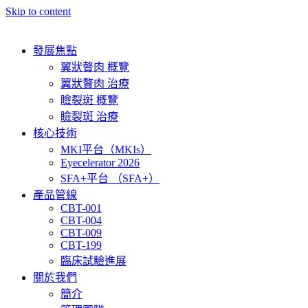
Skip to content
發展焦點
翼狀贅肉 概覽
翼狀贅肉 治療
瞼裂斑 概覽
瞼裂斑 治療
核心技術
MKI平台（MKIs）
Eyecelerator 2026
SFA+平台 （SFA+）
產品管線
CBT-001
CBT-004
CBT-009
CBT-199
臨床試驗進展
關於我們
簡介